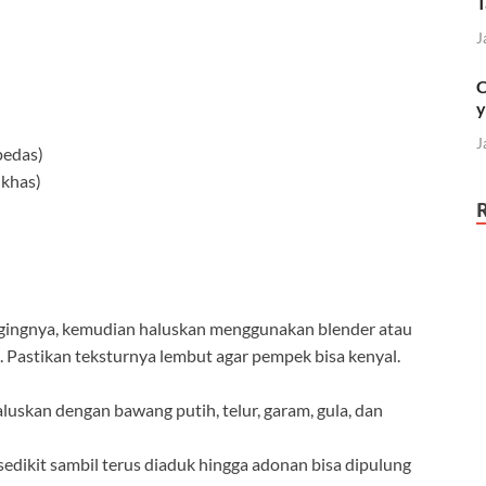
T
J
C
y
J
pedas)
 khas)
dagingnya, kemudian haluskan menggunakan blender atau
. Pastikan teksturnya lembut agar pempek bisa kenyal.
uskan dengan bawang putih, telur, garam, gula, dan
edikit sambil terus diaduk hingga adonan bisa dipulung