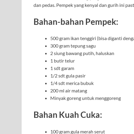
dan pedas. Pempek yang kenyal dan gurih ini pasti
Bahan-bahan Pempek:
500 gram ikan tenggiri (bisa diganti denga
300 gram tepung sagu
2 siung bawang putih, haluskan
1 butir telur
1 sdt garam
1/2 sdt gula pasir
1/4 sdt merica bubuk
200 ml air matang
Minyak goreng untuk menggoreng
Bahan Kuah Cuka:
100 gram gula merah serut