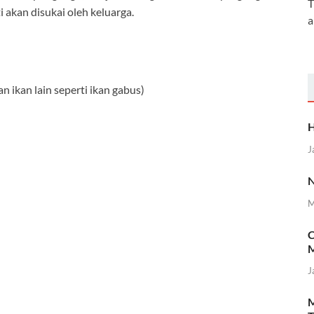
T
 akan disukai oleh keluarga.
a
n ikan lain seperti ikan gabus)
H
J
N
M
C
M
J
M