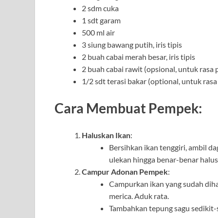
2 sdm cuka
1 sdt garam
500 ml air
3 siung bawang putih, iris tipis
2 buah cabai merah besar, iris tipis
2 buah cabai rawit (opsional, untuk rasa 
1/2 sdt terasi bakar (optional, untuk rasa
Cara Membuat Pempek:
Haluskan Ikan
:
Bersihkan ikan tenggiri, ambil 
ulekan hingga benar-benar halus
Campur Adonan Pempek
:
Campurkan ikan yang sudah dihal
merica. Aduk rata.
Tambahkan tepung sagu sedikit-s