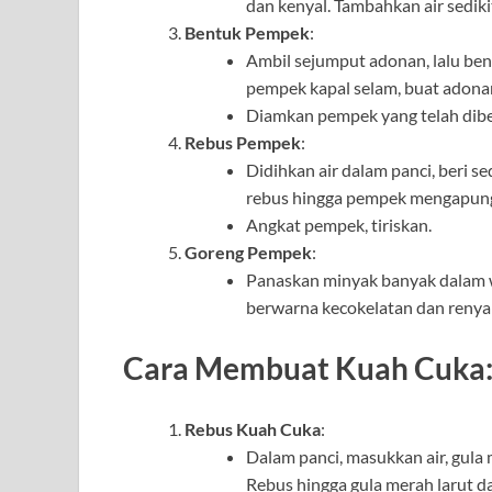
dan kenyal. Tambahkan air sedikit
Bentuk Pempek
:
Ambil sejumput adonan, lalu bent
pempek kapal selam, buat adonan 
Diamkan pempek yang telah dibe
Rebus Pempek
:
Didihkan air dalam panci, beri s
rebus hingga pempek mengapung 
Angkat pempek, tiriskan.
Goreng Pempek
:
Panaskan minyak banyak dalam w
berwarna kecokelatan dan renyah
Cara Membuat Kuah Cuka
Rebus Kuah Cuka
:
Dalam panci, masukkan air, gula 
Rebus hingga gula merah larut d