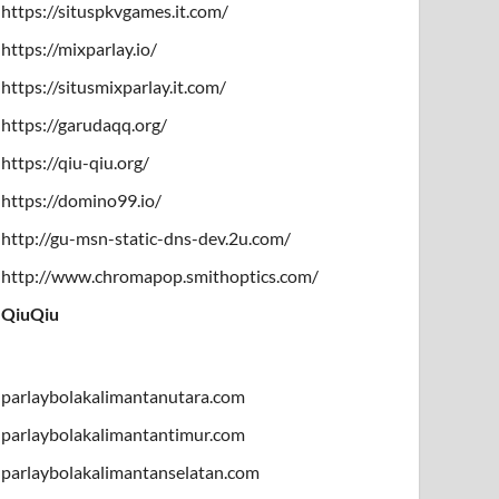
https://situspkvgames.it.com/
https://mixparlay.io/
https://situsmixparlay.it.com/
https://garudaqq.org/
https://qiu-qiu.org/
https://domino99.io/
http://gu-msn-static-dns-dev.2u.com/
http://www.chromapop.smithoptics.com/
QiuQiu
parlaybolakalimantanutara.com
parlaybolakalimantantimur.com
parlaybolakalimantanselatan.com