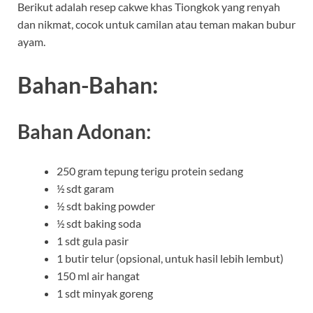
Berikut adalah resep cakwe khas Tiongkok yang renyah
dan nikmat, cocok untuk camilan atau teman makan bubur
ayam.
Bahan-Bahan:
Bahan Adonan:
250 gram tepung terigu protein sedang
½ sdt garam
½ sdt baking powder
½ sdt baking soda
1 sdt gula pasir
1 butir telur (opsional, untuk hasil lebih lembut)
150 ml air hangat
1 sdt minyak goreng