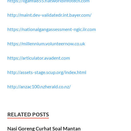
https://ligafifa855.flatworldinfotech.com
http://maint.dev-validatedr.int.bayer.com/
https://nationalgangassessment-ngic.iir.com
https://millennium.volunteernow.co.uk
https://articulator.avadent.com
http://assets-stage.scup.org/index.html
http://anzac100.nzherald.co.nz/
RELATED POSTS
Nasi Goreng Curhat Soal Mantan