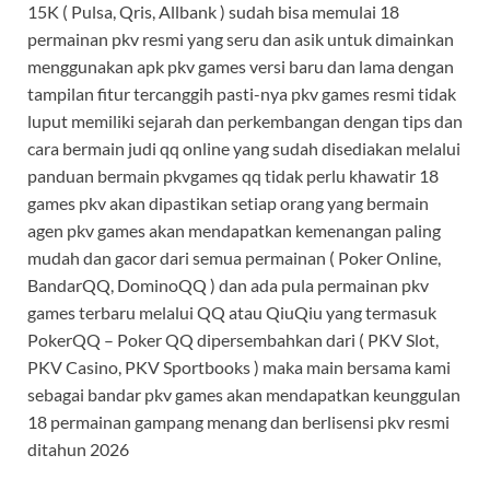
15K ( Pulsa, Qris, Allbank ) sudah bisa memulai 18
permainan pkv resmi yang seru dan asik untuk dimainkan
menggunakan apk pkv games versi baru dan lama dengan
tampilan fitur tercanggih pasti-nya pkv games resmi tidak
luput memiliki sejarah dan perkembangan dengan tips dan
cara bermain judi qq online yang sudah disediakan melalui
panduan bermain pkvgames qq tidak perlu khawatir 18
games pkv akan dipastikan setiap orang yang bermain
agen pkv games akan mendapatkan kemenangan paling
mudah dan gacor dari semua permainan ( Poker Online,
BandarQQ, DominoQQ ) dan ada pula permainan pkv
games terbaru melalui QQ atau QiuQiu yang termasuk
PokerQQ – Poker QQ dipersembahkan dari ( PKV Slot,
PKV Casino, PKV Sportbooks ) maka main bersama kami
sebagai bandar pkv games akan mendapatkan keunggulan
18 permainan gampang menang dan berlisensi pkv resmi
ditahun 2026