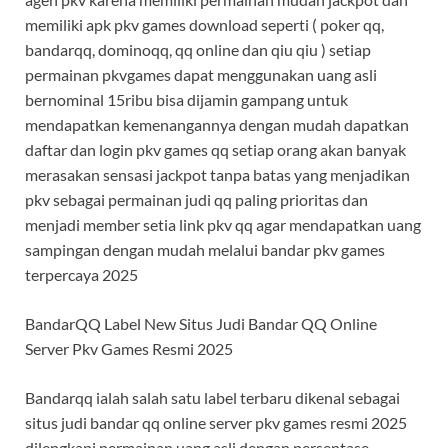
memiliki apk pkv games download seperti ( poker qq,
bandarqq, dominoqq, qq online dan qiu qiu ) setiap
permainan pkvgames dapat menggunakan uang asli
bernominal 15ribu bisa dijamin gampang untuk
mendapatkan kemenangannya dengan mudah dapatkan
daftar dan login pkv games qq setiap orang akan banyak
merasakan sensasi jackpot tanpa batas yang menjadikan
pkv sebagai permainan judi qq paling prioritas dan
menjadi member setia link pkv qq agar mendapatkan uang
sampingan dengan mudah melalui bandar pkv games
terpercaya 2025
BandarQQ Label New Situs Judi Bandar QQ Online
Server Pkv Games Resmi 2025
Bandarqq ialah salah satu label terbaru dikenal sebagai
situs judi bandar qq online server pkv games resmi 2025
dilengkapi permainan uang asli dengan persentase