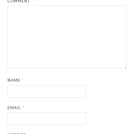
COMMENT
*
NAME
*
EMAIL
*