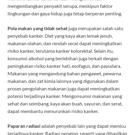
mengembangkan penyakit serupa, meskipun faktor
lingkungan dan gaya hidup juga tetap berperan penting.
Pola makan yang tidak sehat
juga merupakan salah satu
penyebab kanker. Diet yang kaya akan lemak jenuh,
makanan olahan, dan rendah serat dapat meningkatkan
risiko kanker, terutama kanker kolorektal. Selain itu,
konsumsi alkohol yang berlebihan juga terkait dengan
peningkatan risiko kanker hati, esofagus, dan payudara.
Makanan yang mengandung bahan pengawet, pewarna
makanan, dan zat kimia lainnya yang digunakan dalam
proses pengolahan makanan juga dapat meningkatkan
potensi terjadinya kanker. Mengonsumsi makanan yang
sehat dan seimbang, kaya akan buah, sayuran, dan serat,
dapat membantu menurunkan risiko kanker.
Paparan radiasi
adalah penyebab lain yang dapat memicu
terjadinya kanker. Radiasi pengion, seperti yang dihasilkan