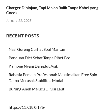
Charger Dipinjam, Tapi Malah Balik Tanpa Kabel yang
Cocok
January 22, 2025
RECENT POSTS
Nasi Goreng Curhat Soal Mantan
Panduan Diet Sehat Tanpa Ribet Bro
Kambng Nyani Dangdut Asik
Rahasia Pemain Profesional: Maksimalkan Free Spin
Tanpa Merusak Stabilitas Modal
Burung Aneh Melucu Di Sisi Laut
https://117.18.0.176/