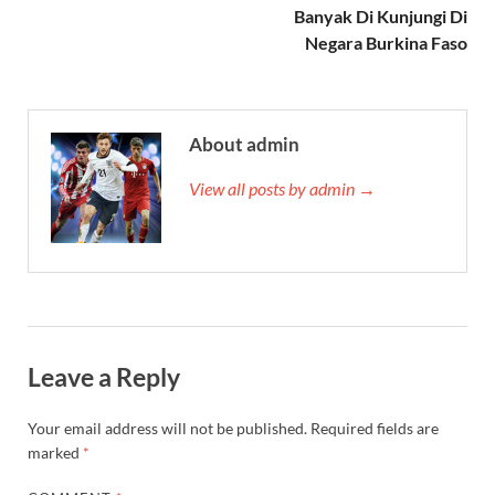
Banyak Di Kunjungi Di
Negara Burkina Faso
About admin
View all posts by admin →
Leave a Reply
Your email address will not be published.
Required fields are
marked
*