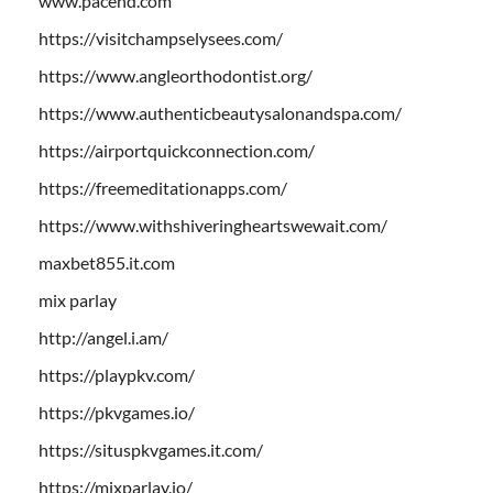
www.pacehd.com
https://visitchampselysees.com/
https://www.angleorthodontist.org/
https://www.authenticbeautysalonandspa.com/
https://airportquickconnection.com/
https://freemeditationapps.com/
https://www.withshiveringheartswewait.com/
maxbet855.it.com
mix parlay
http://angel.i.am/
https://playpkv.com/
https://pkvgames.io/
https://situspkvgames.it.com/
https://mixparlay.io/