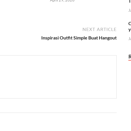
T
6
J
C
y
NEXT ARTICLE
Inspirasi Outfit Simple Buat Hangout
J