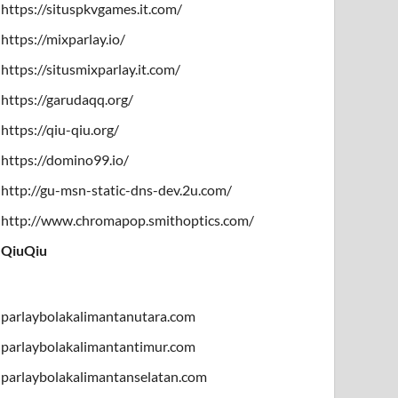
https://situspkvgames.it.com/
https://mixparlay.io/
https://situsmixparlay.it.com/
https://garudaqq.org/
https://qiu-qiu.org/
https://domino99.io/
http://gu-msn-static-dns-dev.2u.com/
http://www.chromapop.smithoptics.com/
QiuQiu
parlaybolakalimantanutara.com
parlaybolakalimantantimur.com
parlaybolakalimantanselatan.com