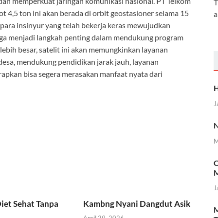
l dan memperkuat jaringan komunikasi nasional. PT Telkom
T
 4,5 ton ini akan berada di orbit geostasioner selama 15
a
para insinyur yang telah bekerja keras mewujudkan
 juga menjadi langkah penting dalam mendukung program
 lebih besar, satelit ini akan memungkinkan layanan
k desa, mendukung pendidikan jarak jauh, layanan
rapkan bisa segera merasakan manfaat nyata dari
H
J
N
M
C
M
J
iet Sehat Tanpa
Kambng Nyani Dangdut Asik
M
April 29, 2026