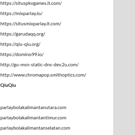
https://situspkvgames.it.com/
https://mixparlay.io/
https://situsmixparlay.it.com/
https://garudaqq.org/
https://qiu-qiu.org/
https://domino99.io/
http://gu-msn-static-dns-dev.2u.com/
http://www.chromapop.smithoptics.com/
QiuQiu
parlaybolakalimantanutara.com
parlaybolakalimantantimur.com
parlaybolakalimantanselatan.com