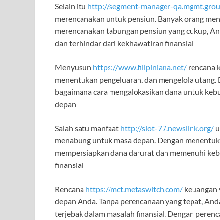
Selain itu
http://segment-manager-qa.mgmt.grou
merencanakan untuk pensiun. Banyak orang meng
merencanakan tabungan pensiun yang cukup, An
dan terhindar dari kekhawatiran finansial
Menyusun
https://www.filipiniana.net/
rencana 
menentukan pengeluaran, dan mengelola utang. D
bagaimana cara mengalokasikan dana untuk kebutu
depan
Salah satu manfaat
http://slot-77.newslink.org/
u
menabung untuk masa depan. Dengan menentukan 
mempersiapkan dana darurat dan memenuhi kebut
finansial
Rencana
https://mct.metaswitch.com/
keuangan 
depan Anda. Tanpa perencanaan yang tepat, And
terjebak dalam masalah finansial. Dengan pere