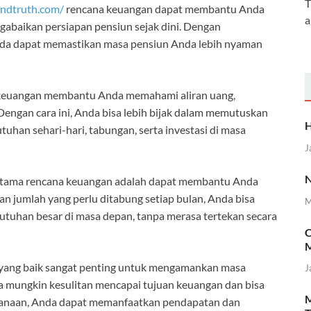
T
ndtruth.com/
rencana keuangan dapat membantu Anda
a
abaikan persiapan pensiun sejak dini. Dengan
da dapat memastikan masa pensiun Anda lebih nyaman
keuangan membantu Anda memahami aliran uang,
engan cara ini, Anda bisa lebih bijak dalam memutuskan
H
han sehari-hari, tabungan, serta investasi di masa
J
N
tama rencana keuangan adalah dapat membantu Anda
jumlah yang perlu ditabung setiap bulan, Anda bisa
M
uhan besar di masa depan, tanpa merasa tertekan secara
C
M
yang baik sangat penting untuk mengamankan masa
J
a mungkin kesulitan mencapai tujuan keuangan dan bisa
M
ncanaan, Anda dapat memanfaatkan pendapatan dan