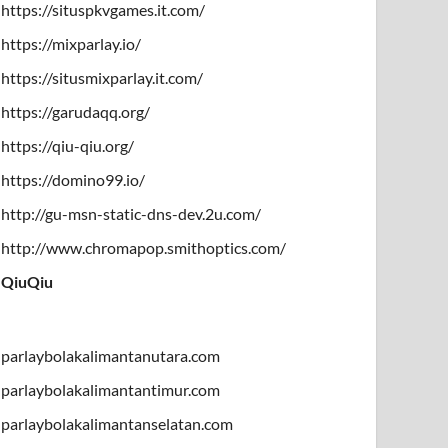
https://situspkvgames.it.com/
https://mixparlay.io/
https://situsmixparlay.it.com/
https://garudaqq.org/
https://qiu-qiu.org/
https://domino99.io/
http://gu-msn-static-dns-dev.2u.com/
http://www.chromapop.smithoptics.com/
QiuQiu
parlaybolakalimantanutara.com
parlaybolakalimantantimur.com
parlaybolakalimantanselatan.com