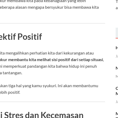
ukur membawa kita pada kebahagiaan yang lebih
T
 beberapa alasan mengapa bersyukur bisa membawa kita
a
tif Positif
H
 kita mengalihkan perhatian kita dari kekurangan atau
J
kur membantu kita melihat sisi positif dari setiap situasi
,
 ini memperkuat pandangan kita bahwa hidup ini penuh
N
a tantangan.
M
skan tiga hal yang kamu syukuri. Ini akan membantumu
C
ih positif.
M
J
 Stres dan Kecemasan
M