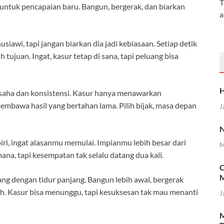
T
untuk pencapaian baru. Bangun, bergerak, dan biarkan
a
siawi, tapi jangan biarkan dia jadi kebiasaan. Setiap detik
tujuan. Ingat, kasur tetap di sana, tapi peluang bisa
H
saha dan konsistensi. Kasur hanya menawarkan
mbawa hasil yang bertahan lama. Pilih bijak, masa depan
J
N
i, ingat alasanmu memulai. Impianmu lebih besar dari
M
a, tapi kesempatan tak selalu datang dua kali.
C
M
ang dengan tidur panjang. Bangun lebih awal, bergerak
ah. Kasur bisa menunggu, tapi kesuksesan tak mau menanti
J
M