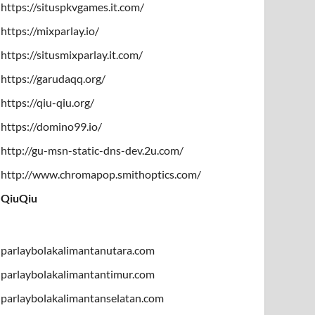
https://situspkvgames.it.com/
https://mixparlay.io/
https://situsmixparlay.it.com/
https://garudaqq.org/
https://qiu-qiu.org/
https://domino99.io/
http://gu-msn-static-dns-dev.2u.com/
http://www.chromapop.smithoptics.com/
QiuQiu
parlaybolakalimantanutara.com
parlaybolakalimantantimur.com
parlaybolakalimantanselatan.com