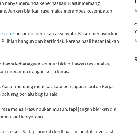
T
an hanya menunda keberhasilan. Kasur memang
sana. Jangan biarkan rasa malas merampas kesempatan
J
C
y
ne.com/
besar memerlukan aksi nyata. Kasur menawarkan
J
Pilihlah bangun dan bertindak, karena hasil besar takkan
mbawa kebanggaan seumur hidup. Lawan rasa malas,
raih impianmu dengan kerja keras.
 Kasur memang memikat, tapi pencapaian butuh kerja
peluang berlalu begitu saja.
rasa malas. Kasur bukan musuh, tapi jangan biarkan dia
ianmu jadi kenyataan.
ukses. Setiap langkah kecil hari ini adalah investasi