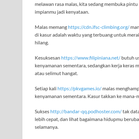
melawan rasa malas, kita sedang membuka pintu 
impianmu jadi kenyataan.
Malas memang
https://cdn.ifsc-climbing.org/
manu
di kasur adalah waktu yang terbuang untuk meraih 
hilang.
Kesuksesan
https://www.filipiniana.net/
butuh u
kenyamanan sementara, sedangkan kerja keras me
atau selimut hangat.
Setiap kali
https://pkvgames.io/
malas menghampir
kenyamanan sementara. Kasur takkan ke mana-man
Sukses
http://bandar-qq.podhoster.com/
tak dat
lebih cepat, dan lihat bagaimana hidupmu berub
selamanya.