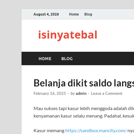
August 4, 2026
Home
Blog
isinyatebal
HOME
BLOG
Belanja dikit saldo lan
February 16, 2025
-
by
admin
-
Leave a Comment
Mau sukses tapi kasur lebih menggoda adalah dile
kenyamanan kasur selalu menang. Padahal, kesuks
Kasur memang
https://sandbox.mancity.com/
nya