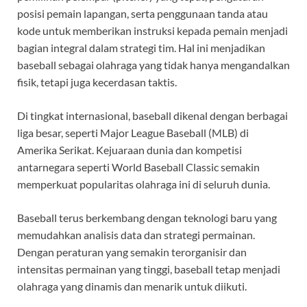
posisi pemain lapangan, serta penggunaan tanda atau
kode untuk memberikan instruksi kepada pemain menjadi
bagian integral dalam strategi tim. Hal ini menjadikan
baseball sebagai olahraga yang tidak hanya mengandalkan
fisik, tetapi juga kecerdasan taktis.
Di tingkat internasional, baseball dikenal dengan berbagai
liga besar, seperti Major League Baseball (MLB) di
Amerika Serikat. Kejuaraan dunia dan kompetisi
antarnegara seperti World Baseball Classic semakin
memperkuat popularitas olahraga ini di seluruh dunia.
Baseball terus berkembang dengan teknologi baru yang
memudahkan analisis data dan strategi permainan.
Dengan peraturan yang semakin terorganisir dan
intensitas permainan yang tinggi, baseball tetap menjadi
olahraga yang dinamis dan menarik untuk diikuti.