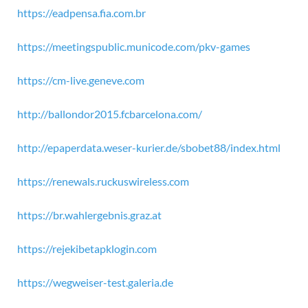
https://eadpensa.fia.com.br
https://meetingspublic.municode.com/pkv-games
https://cm-live.geneve.com
http://ballondor2015.fcbarcelona.com/
http://epaperdata.weser-kurier.de/sbobet88/index.html
https://renewals.ruckuswireless.com
https://br.wahlergebnis.graz.at
https://rejekibetapklogin.com
https://wegweiser-test.galeria.de