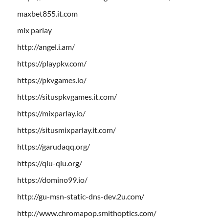
maxbet855.it.com
mix parlay
http://angel.i.am/
https://playpkv.com/
https://pkvgames.io/
https://situspkvgames.it.com/
https://mixparlay.io/
https://situsmixparlay.it.com/
https://garudaqq.org/
https://qiu-qiu.org/
https://domino99.io/
http://gu-msn-static-dns-dev.2u.com/
http://www.chromapop.smithoptics.com/