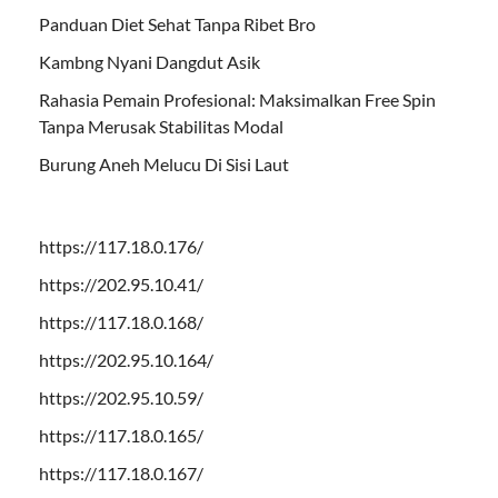
Panduan Diet Sehat Tanpa Ribet Bro
Kambng Nyani Dangdut Asik
Rahasia Pemain Profesional: Maksimalkan Free Spin
Tanpa Merusak Stabilitas Modal
Burung Aneh Melucu Di Sisi Laut
https://117.18.0.176/
https://202.95.10.41/
https://117.18.0.168/
https://202.95.10.164/
https://202.95.10.59/
https://117.18.0.165/
https://117.18.0.167/