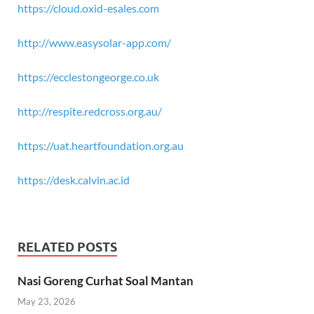
https://cloud.oxid-esales.com
http://www.easysolar-app.com/
https://ecclestongeorge.co.uk
http://respite.redcross.org.au/
https://uat.heartfoundation.org.au
https://desk.calvin.ac.id
RELATED POSTS
Nasi Goreng Curhat Soal Mantan
May 23, 2026